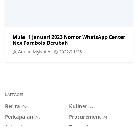
Mulai 1 Januari 2023 Nomor WhatsApp Center
Nex Parabola Berubah
Admin MyNotes
2022/11/28
KATEGORI
Berita
Kuliner
[40]
[25]
Perkapalan
Procurement
[51]
[8]
Sejarah
Tutorial
[8]
[404]
Viral
[7]