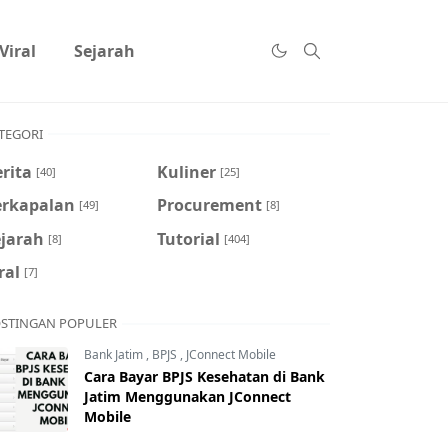
Viral
Sejarah
TEGORI
rita
Kuliner
[40]
[25]
erkapalan
Procurement
[49]
[8]
ejarah
Tutorial
[8]
[404]
ral
[7]
STINGAN POPULER
Bank Jatim
,
BPJS
,
JConnect Mobile
Cara Bayar BPJS Kesehatan di Bank
Jatim Menggunakan JConnect
Mobile