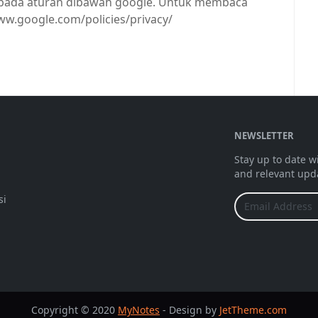
pada aturan dibawah google. Untuk membaca
www.google.com/policies/privacy/
NEWSLETTER
Stay up to date w
and relevant upd
si
Copyright © 2020
MyNotes
- Design by
JetTheme.com