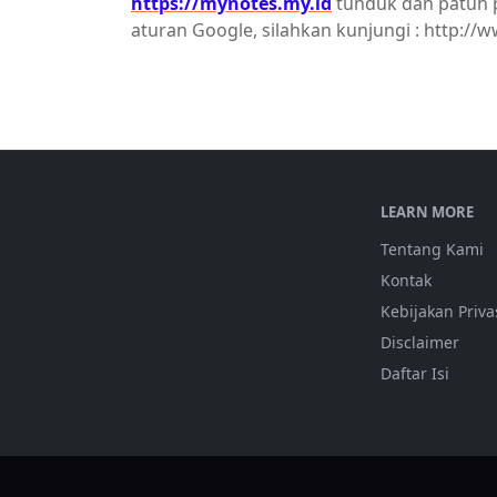
https://mynotes.my.id
tunduk dan patuh 
aturan Google, silahkan kunjungi : http://
LEARN MORE
Tentang Kami
Kontak
Kebijakan Priva
Disclaimer
Daftar Isi