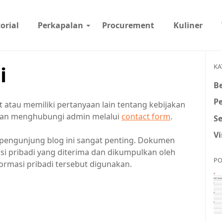
orial
Perkapalan
Procurement
Kuliner
i
KA
Be
P
t atau memiliki pertanyaan lain tentang kebijakan
hkan menghubungi admin melalui
contact form
.
S
Vi
a pengunjung blog ini sangat penting. Dokumen
masi pribadi yang diterima dan dikumpulkan oleh
PO
rmasi pribadi tersebut digunakan.