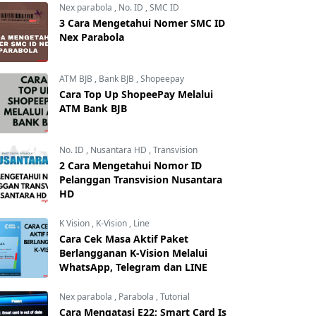
Nex parabola
,
No. ID
,
SMC ID
3 Cara Mengetahui Nomer SMC ID
Nex Parabola
ATM BJB
,
Bank BJB
,
Shopeepay
Cara Top Up ShopeePay Melalui
ATM Bank BJB
No. ID
,
Nusantara HD
,
Transvision
2 Cara Mengetahui Nomor ID
Pelanggan Transvision Nusantara
HD
K Vision
,
K-Vision
,
Line
Cara Cek Masa Aktif Paket
Berlangganan K-Vision Melalui
WhatsApp, Telegram dan LINE
Nex parabola
,
Parabola
,
Tutorial
Cara Mengatasi E22: Smart Card Is