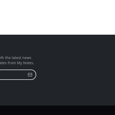
ith the latest news
ates from My Notes.