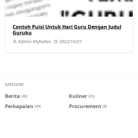
Contoh Puisi Untuk Hari Guru Dengan Judul
Guruku
Admin MyNotes
2022/10/27
KATEGORI
Berita
Kuliner
[40]
[25]
Perkapalan
Procurement
[49]
[8]
Sejarah
Tutorial
[8]
[404]
Viral
[7]