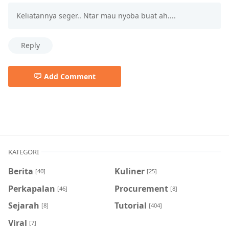
Keliatannya seger.. Ntar mau nyoba buat ah....
Reply
Add Comment
Blitar,Es Pleret,Kuliner,Minuman,Minuman Tradisional
KATEGORI
Berita
Kuliner
[40]
[25]
Perkapalan
Procurement
[46]
[8]
Sejarah
Tutorial
[8]
[404]
Viral
[7]