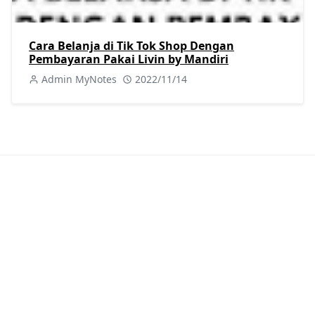
Cara Belanja di Tik Tok Shop Dengan
Pembayaran Pakai Livin by Mandiri
Admin MyNotes
2022/11/14
KATEGORI
Berita
Kuliner
[40]
[25]
Perkapalan
Procurement
[46]
[8]
Sejarah
Tutorial
[8]
[404]
Viral
[7]
POSTINGAN POPULER