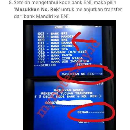
Setelah mengetahui kode bank BNI, maka pilih
'
Masukkan No. Rek
' untuk melanjutkan transfer
dari bank Mandiri ke BNI.