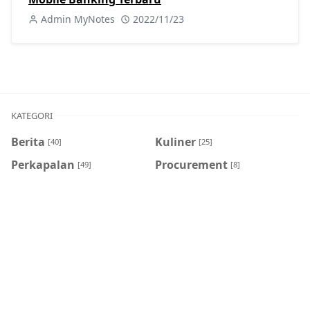
Admin MyNotes
2022/11/23
KATEGORI
Berita
Kuliner
[40]
[25]
Perkapalan
Procurement
[49]
[8]
Sejarah
Tutorial
[8]
[404]
Viral
[7]
POSTINGAN POPULER
Bank Jatim
,
BPJS
,
JConnect Mobile
Cara Bayar BPJS Kesehatan di Bank Jatim
Menggunakan JConnect Mobile