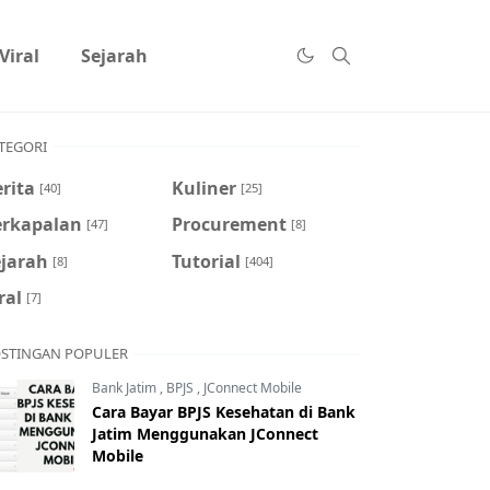
Viral
Sejarah
TEGORI
rita
Kuliner
[40]
[25]
erkapalan
Procurement
[47]
[8]
ejarah
Tutorial
[8]
[404]
ral
[7]
STINGAN POPULER
Bank Jatim
,
BPJS
,
JConnect Mobile
Cara Bayar BPJS Kesehatan di Bank
Jatim Menggunakan JConnect
Mobile