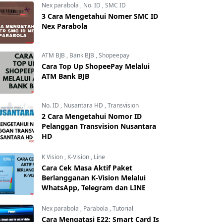
Nex parabola
,
No. ID
,
SMC ID
3 Cara Mengetahui Nomer SMC ID
Nex Parabola
ATM BJB
,
Bank BJB
,
Shopeepay
Cara Top Up ShopeePay Melalui
ATM Bank BJB
No. ID
,
Nusantara HD
,
Transvision
2 Cara Mengetahui Nomor ID
Pelanggan Transvision Nusantara
HD
K Vision
,
K-Vision
,
Line
Cara Cek Masa Aktif Paket
Berlangganan K-Vision Melalui
WhatsApp, Telegram dan LINE
Nex parabola
,
Parabola
,
Tutorial
Cara Mengatasi E22: Smart Card Is