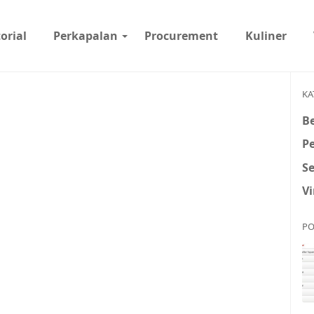
orial
Perkapalan
Procurement
Kuliner
KA
Be
P
S
Vi
PO