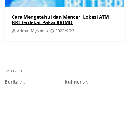
Cara Mengetahui dan Mencari Lokasi ATM
BRI Terdekat Pakai BRIMO
Admin MyNotes
2022/9/23
KATEGORI
Berita
Kuliner
[40]
[25]
Perkapalan
Procurement
[46]
[8]
Sejarah
Tutorial
[8]
[404]
Viral
[7]
POSTINGAN POPULER