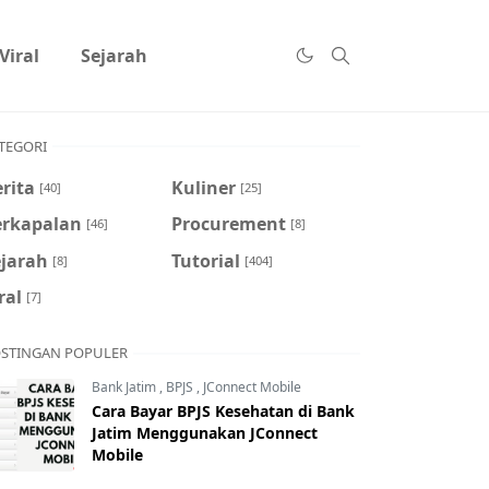
Viral
Sejarah
TEGORI
rita
Kuliner
[40]
[25]
erkapalan
Procurement
[46]
[8]
ejarah
Tutorial
[8]
[404]
ral
[7]
STINGAN POPULER
Bank Jatim
,
BPJS
,
JConnect Mobile
Cara Bayar BPJS Kesehatan di Bank
Jatim Menggunakan JConnect
Mobile