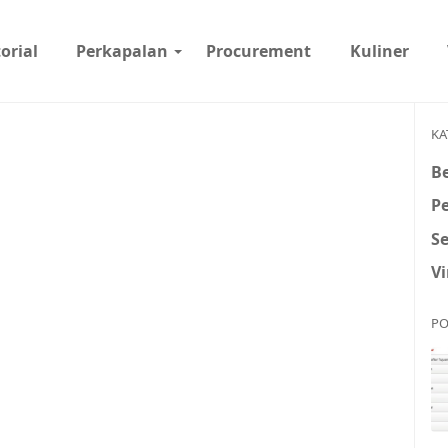
orial
Perkapalan
Procurement
Kuliner
KA
Be
P
S
Vi
PO