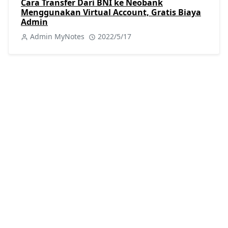
Cara Transfer Dari BNI ke Neobank
Menggunakan Virtual Account, Gratis Biaya
Admin
Admin MyNotes
2022/5/17
KATEGORI
Berita
Kuliner
[40]
[25]
Perkapalan
Procurement
[46]
[8]
Sejarah
Tutorial
[8]
[404]
Viral
[7]
POSTINGAN POPULER
Bank Jatim
,
BPJS
,
JConnect Mobile