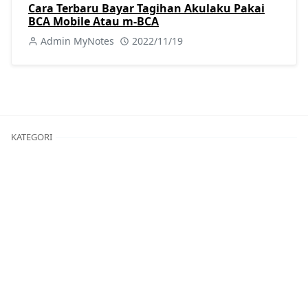
Cara Terbaru Bayar Tagihan Akulaku Pakai
BCA Mobile Atau m-BCA
Admin MyNotes
2022/11/19
KATEGORI
Berita
Kuliner
[40]
[25]
Perkapalan
Procurement
[49]
[8]
Sejarah
Tutorial
[8]
[404]
Viral
[7]
POSTINGAN POPULER
Bank Jatim
,
BPJS
,
JConnect Mobile
Cara Bayar BPJS Kesehatan di Bank Jatim