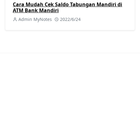
Cara Mudah Cek Saldo Tabungan Mandiri di
ATM Bank Mandiri
Admin MyNotes
2022/6/24
KATEGORI
Berita
Kuliner
[40]
[25]
Perkapalan
Procurement
[49]
[8]
Sejarah
Tutorial
[8]
[404]
Viral
[7]
POSTINGAN POPULER
Bank Jatim
,
BPJS
,
JConnect Mobile
Cara Bayar BPJS Kesehatan di Bank Jatim