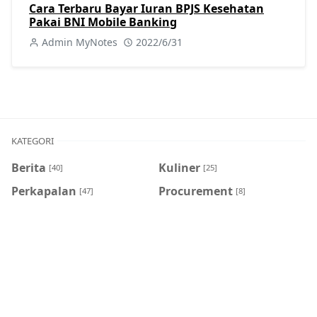
Cara Terbaru Bayar Iuran BPJS Kesehatan
Pakai BNI Mobile Banking
Admin MyNotes
2022/6/31
KATEGORI
Berita
Kuliner
[40]
[25]
Perkapalan
Procurement
[47]
[8]
Sejarah
Tutorial
[8]
[404]
Viral
[7]
POSTINGAN POPULER
Bank Jatim
,
BPJS
,
JConnect Mobile
Cara Bayar BPJS Kesehatan di Bank Jatim