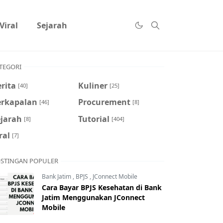
Viral
Sejarah
TEGORI
rita
Kuliner
[40]
[25]
erkapalan
Procurement
[46]
[8]
ejarah
Tutorial
[8]
[404]
ral
[7]
STINGAN POPULER
Bank Jatim
,
BPJS
,
JConnect Mobile
Cara Bayar BPJS Kesehatan di Bank
Jatim Menggunakan JConnect
Mobile