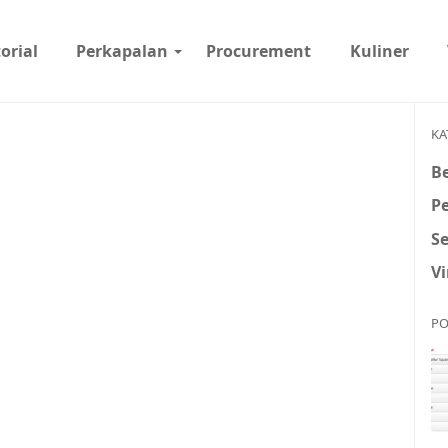
orial
Perkapalan
Procurement
Kuliner
KA
Be
P
S
Vi
PO