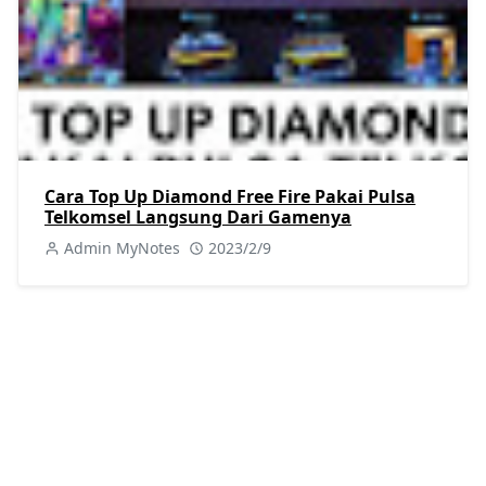
Cara Top Up Diamond Free Fire Pakai Pulsa
Telkomsel Langsung Dari Gamenya
Admin MyNotes
2023/2/9
KATEGORI
Berita
Kuliner
[40]
[25]
Perkapalan
Procurement
[46]
[8]